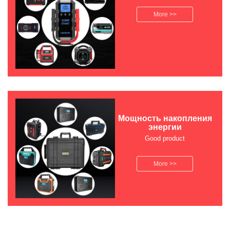
More >>
Мощность накопления
энергии
Good product
More >>