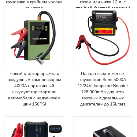
грузовики в крайнем холоде
газом или ниже 12 л, с
или жаре.
двойной быстрой зарядкой
USB и выходом постоянного
тока
Новый стартер прыжка с
Начало всех тяжелых
воздушным компрессором
грузовиков Semi 5000A
4000А портативный
12/24V Jumpstart Booster
аккумулятор стартера
128,000mAh для всех
автомобиля с надувником
газовых и дизельных
шин 150PSI
двигателей до 15Liters