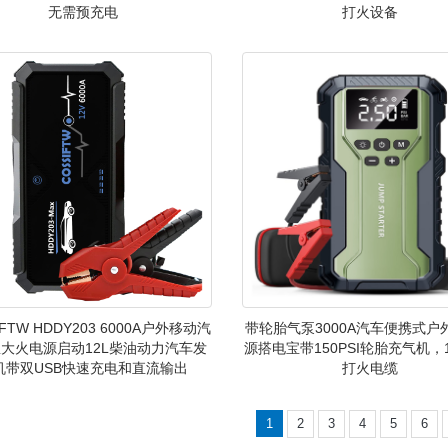
无需预充电
打火设备
IFTW HDDY203 6000A户外移动汽
带轮胎气泵3000A汽车便携式户
大火电源启动12L柴油动力汽车发
源搭电宝带150PSI轮胎充气机，
机带双USB快速充电和直流输出
打火电缆
1
2
3
4
5
6