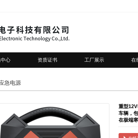
品中心
资质证书
工厂展示
在
应急电源
重型12
车辆，包
在极端