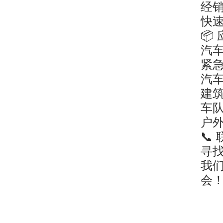
经销
快
📦
汽
紧
汽
建
车
户
📞
寻
我
会