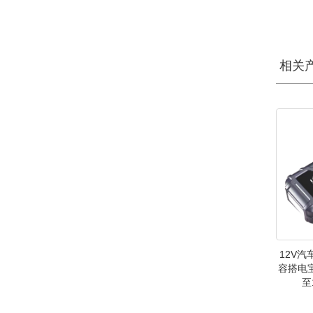
相关
12V
容搭电
至