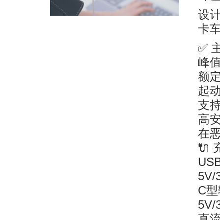
设
卡车
✅ 
峰值
额定
起动
支持
高
在
🔌
US
5V/
C型
5V/
直