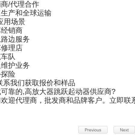
商/代理合作
速生产和全球运输
 应用场景
车经销商
急路边服务
车修理店
筑车队
队维护业务
外探险
 联系我们获取报价和样品
找可靠的,高放大器跳跃起动器供应商?
们欢迎代理商，批发商和品牌客户。立即联
！
Previous
Next