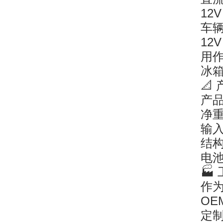
12V
车
12V
用
冰
📐
产品
净重
输入
结
电
🏭
作
OE
定